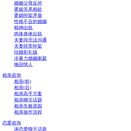
婚姻父母反对
婆媳关系相处
婆媳吵架矛盾
性格不合的婚姻
精神出轨
肉体身体出轨
夫妻间无法沟通
夫妻经常吵架
结婚彩礼钱
冷暴力婚姻家庭
挽回情人
相亲咨询
相亲(前)
相亲(后)
相亲高手方案
相亲聊天话题
相亲失败原因
相亲操作流程
恋爱咨询
谈恋爱聊天话题