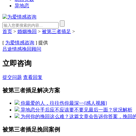
异地恋
首页
>
婚姻挽回
>
被第三者插足
>
[
为爱情感咨询
] 提供
吕途情感挽回顾问
立即咨询
提交问题
查看回复
被第三者插足解决方案
你最爱的人，往往伤你最深~~[感人视频]
异地恋分手后应不应该要不要见最后一面？状况解析
为何你的挽回这么难？这篇文章会告诉你答案，挽回
被第三者插足挽回案例