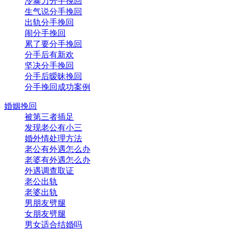
冷暴力分手挽回
生气说分手挽回
出轨分手挽回
闹分手挽回
累了要分手挽回
分手后有新欢
坚决分手挽回
分手后暧昧挽回
分手挽回成功案例
婚姻挽回
被第三者插足
发现老公有小三
婚外情处理方法
老公有外遇怎么办
老婆有外遇怎么办
外遇调查取证
老公出轨
老婆出轨
男朋友劈腿
女朋友劈腿
男女适合结婚吗