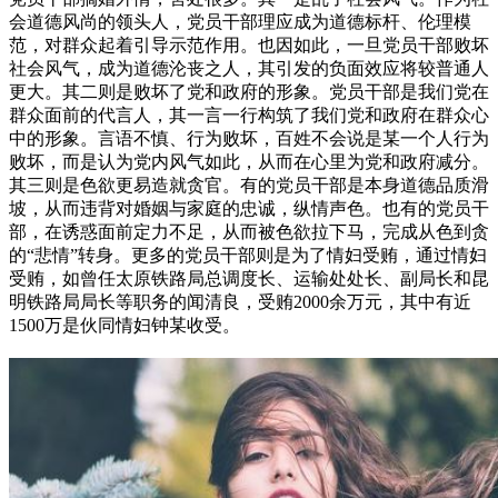
会道德风尚的领头人，党员干部理应成为道德标杆、伦理模
范，对群众起着引导示范作用。也因如此，一旦党员干部败坏
社会风气，成为道德沦丧之人，其引发的负面效应将较普通人
更大。其二则是败坏了党和政府的形象。党员干部是我们党在
群众面前的代言人，其一言一行构筑了我们党和政府在群众心
中的形象。言语不慎、行为败坏，百姓不会说是某一个人行为
败坏，而是认为党内风气如此，从而在心里为党和政府减分。
其三则是色欲更易造就贪官。有的党员干部是本身道德品质滑
坡，从而违背对婚姻与家庭的忠诚，纵情声色。也有的党员干
部，在诱惑面前定力不足，从而被色欲拉下马，完成从色到贪
的“悲情”转身。更多的党员干部则是为了情妇受贿，通过情妇
受贿，如曾任太原铁路局总调度长、运输处处长、副局长和昆
明铁路局局长等职务的闻清良，受贿2000余万元，其中有近
1500万是伙同情妇钟某收受。