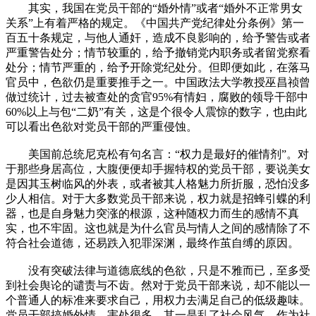
其实，我国在党员干部的“婚外情”或者“婚外不正常男女
关系”上有着严格的规定。《中国共产党纪律处分条例》第一
百五十条规定，与他人通奸，造成不良影响的，给予警告或者
严重警告处分；情节较重的，给予撤销党内职务或者留党察看
处分；情节严重的，给予开除党纪处分。但即便如此，在落马
官员中，色欲仍是重要推手之一。中国政法大学教授巫昌祯曾
做过统计，过去被查处的贪官95%有情妇，腐败的领导干部中
60%以上与包“二奶”有关，这是个很令人震惊的数字，也由此
可以看出色欲对党员干部的严重侵蚀。
美国前总统尼克松有句名言：“权力是最好的催情剂”。对
于那些身居高位，大腹便便却手握特权的党员干部，要说美女
是因其玉树临风的外表，或者被其人格魅力所折服，恐怕没多
少人相信。对于大多数党员干部来说，权力就是招蜂引蝶的利
器，也是自身魅力突涨的根源，这种随权力而生的感情不真
实，也不牢固。这也就是为什么官员与情人之间的感情除了不
符合社会道德，还易跌入犯罪深渊，最终作茧自缚的原因。
没有突破法律与道德底线的色欲，只是不雅而已，至多受
到社会舆论的谴责与不齿。然对于党员干部来说，却不能以一
个普通人的标准来要求自己，用权力去满足自己的低级趣味。
党员干部搞婚外情，害处很多。其一是乱了社会风气。作为社