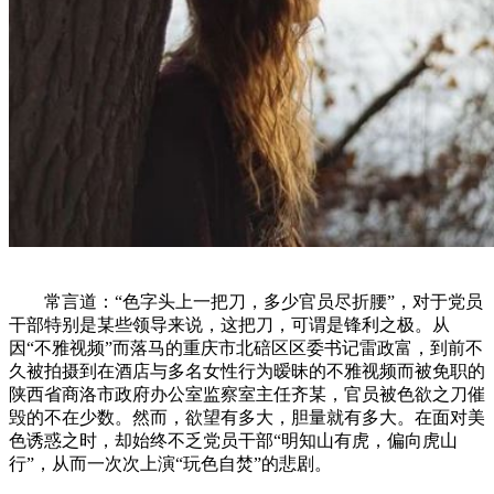
常言道：“色字头上一把刀，多少官员尽折腰”，对于党员
干部特别是某些领导来说，这把刀，可谓是锋利之极。从
因“不雅视频”而落马的重庆市北碚区区委书记雷政富，到前不
久被拍摄到在酒店与多名女性行为暧昧的不雅视频而被免职的
陕西省商洛市政府办公室监察室主任齐某，官员被色欲之刀催
毁的不在少数。然而，欲望有多大，胆量就有多大。在面对美
色诱惑之时，却始终不乏党员干部“明知山有虎，偏向虎山
行”，从而一次次上演“玩色自焚”的悲剧。