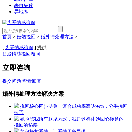
表白失败
异地恋
首页
>
婚姻挽回
>
婚外情处理方法
>
[
为爱情感咨询
] 提供
吕途情感挽回顾问
立即咨询
提交问题
查看回复
婚外情处理方法解决方案
挽回核心四步法则，复合成功率高达99%，分手挽回
技巧
她拉黑我所有联系方式，我是这样让她回心转意的，
挽回的秘籍
如何挽救爱情，让爱情无所畏惧