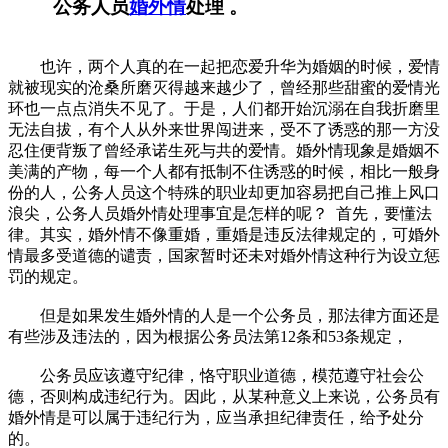
公务人员
婚外情
处理 。
也许，两个人真的在一起把恋爱升华为婚姻的时候，爱情
就被现实的沧桑所磨灭得越来越少了，曾经那些甜蜜的爱情光
环也一点点消失不见了。于是，人们都开始沉溺在自我折磨里
无法自拔，有个人从外来世界闯进来，受不了诱惑的那一方没
忍住便背叛了曾经承诺生死与共的爱情。婚外情现象是婚姻不
美满的产物，每一个人都有抵制不住诱惑的时候，相比一般身
份的人，公务人员这个特殊的职业却更加容易把自己推上风口
浪尖，公务人员婚外情处理事宜是怎样的呢？ 首先，要懂法
律。其实，婚外情不像重婚，重婚是违反法律规定的，可婚外
情最多受道德的谴责，国家暂时还未对婚外情这种行为设立惩
罚的规定。
但是如果发生婚外情的人是一个公务员，那法律方面还是
有些涉及违法的，因为根据公务员法第12条和53条规定，
公务员应该遵守纪律，恪守职业道德，模范遵守社会公
德，否则构成违纪行为。因此，从某种意义上来说，公务员有
婚外情是可以属于违纪行为，应当承担纪律责任，给予处分
的。