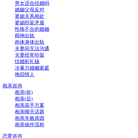
男女适合结婚吗
婚姻父母反对
婆媳关系相处
婆媳吵架矛盾
性格不合的婚姻
精神出轨
肉体身体出轨
夫妻间无法沟通
夫妻经常吵架
结婚彩礼钱
冷暴力婚姻家庭
挽回情人
相亲咨询
相亲(前)
相亲(后)
相亲高手方案
相亲聊天话题
相亲失败原因
相亲操作流程
恋爱咨询