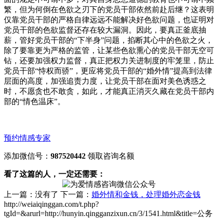
繁，但为何倒在色欲之刃下的党员干部依然前赴后继？这表明
仅靠党员干部的严格自律远远不能解决好色欲问题，也证明对
党员干部的色欲监督还存在较大漏洞。因此，要真正釜底抽
薪，管好党员干部的“下半身”问题，掐断其心中的色欲之火，
除了要靠更为严格的监管，让某些色欲熏心的党员干部无空可
钻，还要加强权力监督，真正把权力关进制度的牢笼里，防止
党员干部“恃权而骄”，更应将党员干部的“婚外情”提高到法律
层面的高度，加强追责力度，让党员干部在面对美色诱惑之
时，不愿贪也不敢贪，如此，才能真正消灭久藏在党员干部内
部的“情色温床”。
预约情感专家
添加微信号：
987520442
领取咨询名额
看了这篇的人，一定还需要：
上一篇：没有了
下一篇：
婚外情和金钱，处理婚外恋金钱
http://weiaiqinggan.com/t.php?
tgId=
&arurl=http://hunyin.qingganzixun.cn/3/1541.html&title=公务