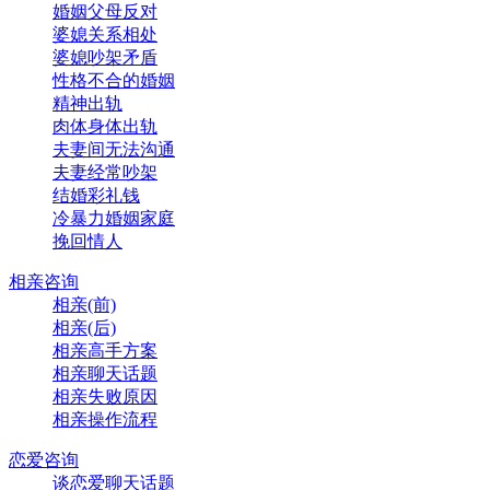
婚姻父母反对
婆媳关系相处
婆媳吵架矛盾
性格不合的婚姻
精神出轨
肉体身体出轨
夫妻间无法沟通
夫妻经常吵架
结婚彩礼钱
冷暴力婚姻家庭
挽回情人
相亲咨询
相亲(前)
相亲(后)
相亲高手方案
相亲聊天话题
相亲失败原因
相亲操作流程
恋爱咨询
谈恋爱聊天话题