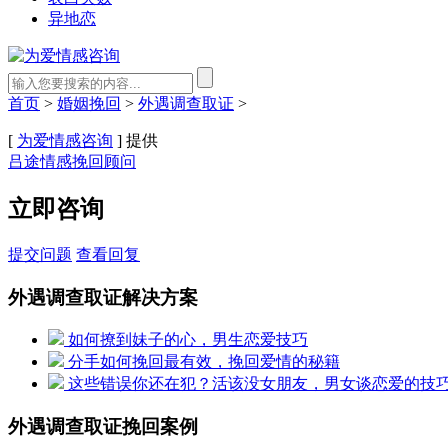
异地恋
首页
>
婚姻挽回
>
外遇调查取证
>
[
为爱情感咨询
] 提供
吕途情感挽回顾问
立即咨询
提交问题
查看回复
外遇调查取证解决方案
如何撩到妹子的心，男生恋爱技巧
分手如何挽回最有效，挽回爱情的秘籍
这些错误你还在犯？活该没女朋友，男女谈恋爱的技
外遇调查取证挽回案例