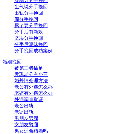
冷暴力分手挽回
生气说分手挽回
出轨分手挽回
闹分手挽回
累了要分手挽回
分手后有新欢
坚决分手挽回
分手后暧昧挽回
分手挽回成功案例
婚姻挽回
被第三者插足
发现老公有小三
婚外情处理方法
老公有外遇怎么办
老婆有外遇怎么办
外遇调查取证
老公出轨
老婆出轨
男朋友劈腿
女朋友劈腿
男女适合结婚吗