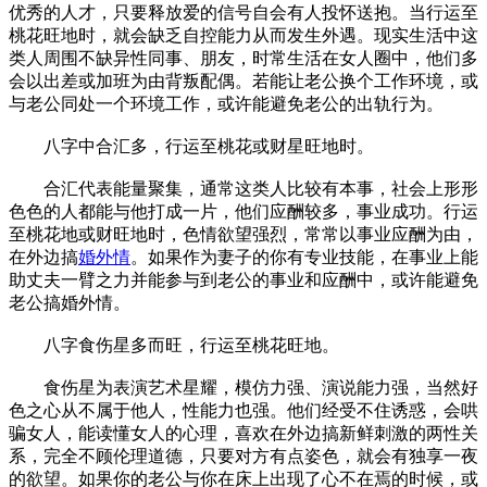
优秀的人才，只要释放爱的信号自会有人投怀送抱。当行运至
桃花旺地时，就会缺乏自控能力从而发生外遇。现实生活中这
类人周围不缺异性同事、朋友，时常生活在女人圈中，他们多
会以出差或加班为由背叛配偶。若能让老公换个工作环境，或
与老公同处一个环境工作，或许能避免老公的出轨行为。
八字中合汇多，行运至桃花或财星旺地时。
合汇代表能量聚集，通常这类人比较有本事，社会上形形
色色的人都能与他打成一片，他们应酬较多，事业成功。行运
至桃花地或财旺地时，色情欲望强烈，常常以事业应酬为由，
在外边搞
婚外情
。如果作为妻子的你有专业技能，在事业上能
助丈夫一臂之力并能参与到老公的事业和应酬中，或许能避免
老公搞婚外情。
八字食伤星多而旺，行运至桃花旺地。
食伤星为表演艺术星耀，模仿力强、演说能力强，当然好
色之心从不属于他人，性能力也强。他们经受不住诱惑，会哄
骗女人，能读懂女人的心理，喜欢在外边搞新鲜刺激的两性关
系，完全不顾伦理道德，只要对方有点姿色，就会有独享一夜
的欲望。如果你的老公与你在床上出现了心不在焉的时候，或