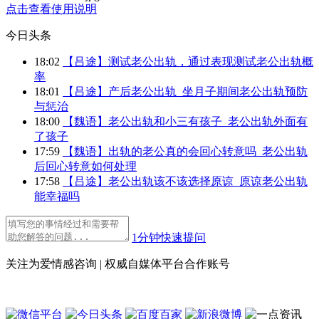
点击查看使用说明
今日头条
18:02
【吕途】测试老公出轨，通过表现测试老公出轨概
率
18:01
【吕途】产后老公出轨_坐月子期间老公出轨预防
与惩治
18:00
【魏语】老公出轨和小三有孩子_老公出轨外面有
了孩子
17:59
【魏语】出轨的老公真的会回心转意吗_老公出轨
后回心转意如何处理
17:58
【吕途】老公出轨该不该选择原谅_原谅老公出轨
能幸福吗
1分钟快速提问
关注为爱情感咨询 | 权威自媒体平台合作账号