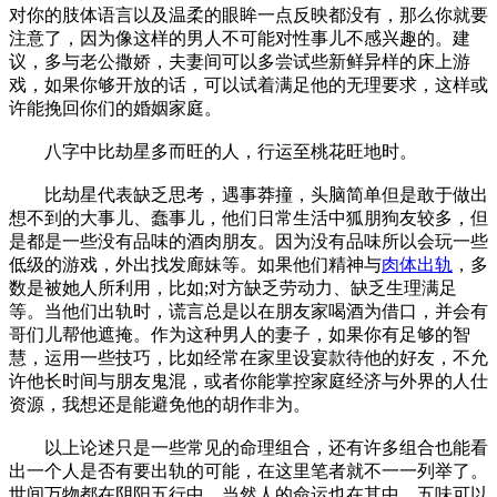
对你的肢体语言以及温柔的眼眸一点反映都没有，那么你就要
注意了，因为像这样的男人不可能对性事儿不感兴趣的。建
议，多与老公撒娇，夫妻间可以多尝试些新鲜异样的床上游
戏，如果你够开放的话，可以试着满足他的无理要求，这样或
许能挽回你们的婚姻家庭。
八字中比劫星多而旺的人，行运至桃花旺地时。
比劫星代表缺乏思考，遇事莽撞，头脑简单但是敢于做出
想不到的大事儿、蠢事儿，他们日常生活中狐朋狗友较多，但
是都是一些没有品味的酒肉朋友。因为没有品味所以会玩一些
低级的游戏，外出找发廊妹等。如果他们精神与
肉体出轨
，多
数是被她人所利用，比如;对方缺乏劳动力、缺乏生理满足
等。当他们出轨时，谎言总是以在朋友家喝酒为借口，并会有
哥们儿帮他遮掩。作为这种男人的妻子，如果你有足够的智
慧，运用一些技巧，比如经常在家里设宴款待他的好友，不允
许他长时间与朋友鬼混，或者你能掌控家庭经济与外界的人仕
资源，我想还是能避免他的胡作非为。
以上论述只是一些常见的命理组合，还有许多组合也能看
出一个人是否有要出轨的可能，在这里笔者就不一一列举了。
世间万物都在阴阳五行中，当然人的命运也在其中，五味可以