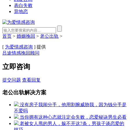
表白失败
异地恋
首页
>
婚姻挽回
>
老公出轨
>
[
为爱情感咨询
] 提供
吕途情感挽回顾问
立即咨询
提交问题
查看回复
老公出轨解决方案
没有房子我闹分手，他用割腕威胁我，因为钱分手是
不爱吗
当你拥有这种心态就注定会失败，恋爱秘诀男生必看
老被女人甩的男人，躲不开这7条，男孩子谈恋爱的
技巧