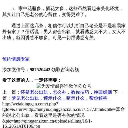
5、家中花瓶多，插花太多，这些虽然看起来美化环境，
其实让自己把老公的心留住，变得更难了。
通过上面这几条，相信你可以判断自己老公是不是容易家
外有家了？俗话说；男人都会出轨，就看诱惑大不大，女人不
出轨，就因诱惑不够多。可见一切跟诱惑有关。
预约情感专家
添加微信号：
987520442
领取咨询名额
看了这篇的人，一定还需要：
上一篇：
怀疑老公出轨，怎么办，教你技巧，挽回婚姻
下一
篇：
梦见老公出轨，预示什么，暗示什么，帮你解答
http://weiaiqinggan.com/t.php?
tgId=
&arurl=http://hunyin.qingganzixun.cn/7/1577.html&title=算命
的说老公出轨，看看这里是否有你的情况
&pic=http://qingganzixun.cn/uploads/allimg/16/1-
1612051AT0106.jpg