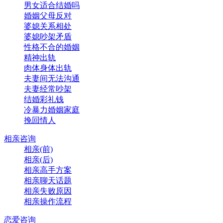
男女适合结婚吗
婚姻父母反对
婆媳关系相处
婆媳吵架矛盾
性格不合的婚姻
精神出轨
肉体身体出轨
夫妻间无法沟通
夫妻经常吵架
结婚彩礼钱
冷暴力婚姻家庭
挽回情人
相亲咨询
相亲(前)
相亲(后)
相亲高手方案
相亲聊天话题
相亲失败原因
相亲操作流程
恋爱咨询