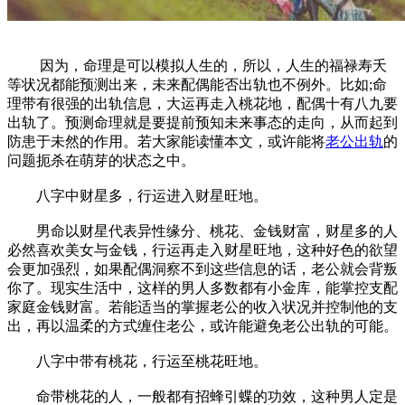
因为，命理是可以模拟人生的，所以，人生的福禄寿夭
等状况都能预测出来，未来配偶能否出轨也不例外。比如;命
理带有很强的出轨信息，大运再走入桃花地，配偶十有八九要
出轨了。预测命理就是要提前预知未来事态的走向，从而起到
防患于未然的作用。若大家能读懂本文，或许能将
老公出轨
的
问题扼杀在萌芽的状态之中。
八字中财星多，行运进入财星旺地。
男命以财星代表异性缘分、桃花、金钱财富，财星多的人
必然喜欢美女与金钱，行运再走入财星旺地，这种好色的欲望
会更加强烈，如果配偶洞察不到这些信息的话，老公就会背叛
你了。现实生活中，这样的男人多数都有小金库，能掌控支配
家庭金钱财富。若能适当的掌握老公的收入状况并控制他的支
出，再以温柔的方式缠住老公，或许能避免老公出轨的可能。
八字中带有桃花，行运至桃花旺地。
命带桃花的人，一般都有招蜂引蝶的功效，这种男人定是