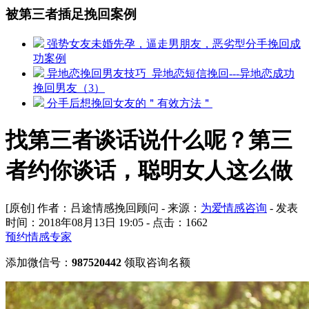
被第三者插足挽回案例
强势女友未婚先孕，逼走男朋友，恶劣型分手挽回成
功案例
异地恋挽回男友技巧_异地恋短信挽回---异地恋成功
挽回男友（3）
分手后想挽回女友的＂有效方法＂
找第三者谈话说什么呢？第三
者约你谈话，聪明女人这么做
[原创] 作者：吕途情感挽回顾问 - 来源：
为爱情感咨询
- 发表
时间：2018年08月13日 19:05 - 点击：
1662
预约情感专家
添加微信号：
987520442
领取咨询名额