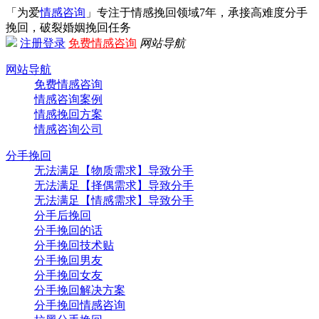
「为爱
情感咨询
」专注于情感挽回领域7年，承接高难度分手
挽回，破裂婚姻挽回任务
注册
登录
免费情感咨询
网站导航
网站导航
免费情感咨询
情感咨询案例
情感挽回方案
情感咨询公司
分手挽回
无法满足【物质需求】导致分手
无法满足【择偶需求】导致分手
无法满足【情感需求】导致分手
分手后挽回
分手挽回的话
分手挽回技术贴
分手挽回男友
分手挽回女友
分手挽回解决方案
分手挽回情感咨询