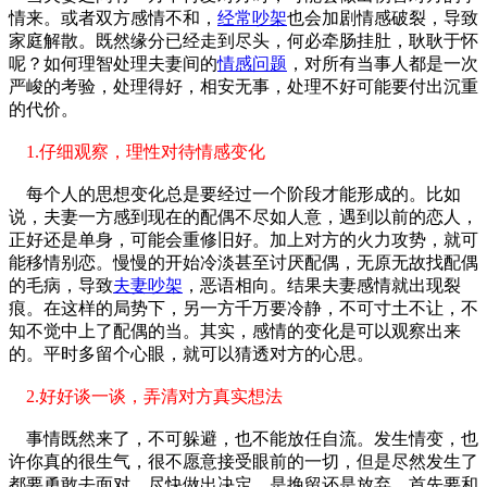
情来。或者双方感情不和，
经常吵架
也会加剧情感破裂，导致
家庭解散。既然缘分已经走到尽头，何必牵肠挂肚，耿耿于怀
呢？如何理智处理夫妻间的
情感问题
，对所有当事人都是一次
严峻的考验，处理得好，相安无事，处理不好可能要付出沉重
的代价。
1.仔细观察，理性对待情感变化
每个人的思想变化总是要经过一个阶段才能形成的。比如
说，夫妻一方感到现在的配偶不尽如人意，遇到以前的恋人，
正好还是单身，可能会重修旧好。加上对方的火力攻势，就可
能移情别恋。慢慢的开始冷淡甚至讨厌配偶，无原无故找配偶
的毛病，导致
夫妻吵架
，恶语相向。结果夫妻感情就出现裂
痕。在这样的局势下，另一方千万要冷静，不可寸土不让，不
知不觉中上了配偶的当。其实，感情的变化是可以观察出来
的。平时多留个心眼，就可以猜透对方的心思。
2.好好谈一谈，弄清对方真实想法
事情既然来了，不可躲避，也不能放任自流。发生情变，也
许你真的很生气，很不愿意接受眼前的一切，但是尽然发生了
都要勇敢去面对。尽快做出决定，是挽留还是放弃。首先要和