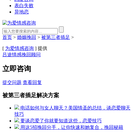
表白失败
异地恋
首页
>
婚姻挽回
>
被第三者插足
>
[
为爱情感咨询
] 提供
吕途情感挽回顾问
立即咨询
提交问题
查看回复
被第三者插足解决方案
电话如何与女人聊天？美国情圣的总结，谈恋爱聊天
技巧
要谈恋爱了你就要知道这些，恋爱技巧
用这5招挽回分手，让你快速和她复合，挽回秘籍