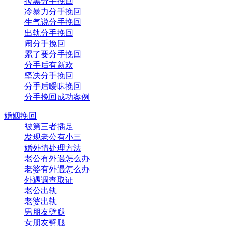
拉黑分手挽回
冷暴力分手挽回
生气说分手挽回
出轨分手挽回
闹分手挽回
累了要分手挽回
分手后有新欢
坚决分手挽回
分手后暧昧挽回
分手挽回成功案例
婚姻挽回
被第三者插足
发现老公有小三
婚外情处理方法
老公有外遇怎么办
老婆有外遇怎么办
外遇调查取证
老公出轨
老婆出轨
男朋友劈腿
女朋友劈腿