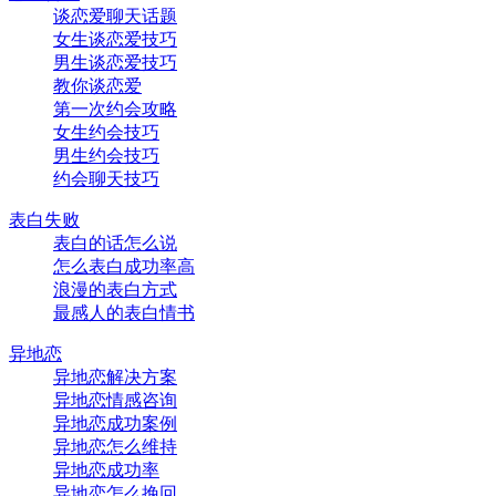
谈恋爱聊天话题
女生谈恋爱技巧
男生谈恋爱技巧
教你谈恋爱
第一次约会攻略
女生约会技巧
男生约会技巧
约会聊天技巧
表白失败
表白的话怎么说
怎么表白成功率高
浪漫的表白方式
最感人的表白情书
异地恋
异地恋解决方案
异地恋情感咨询
异地恋成功案例
异地恋怎么维持
异地恋成功率
异地恋怎么挽回