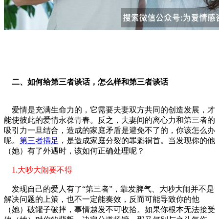
二、如何给第三者谈话，怎么样和第三者谈话
爱情是充满生命力的，它需要夫妻双方共同的创造发展，才
能使彼此的爱情永葆青春。反之，夫妻间的离心力和第三者的
吸引力一旦结合，造成的家庭矛盾是避免不了的，你该怎么办
呢。
第三者插足
，是造成家庭分裂的罪魁祸首。当发现你的他
（她）有了外遇时，该如何正确处理呢？
1.大吵大闹要不得
发现自己的爱人有了“第三者”，靠发脾气、大吵大闹并不是
解决问题的上策，也不一定能奏效，反而可能导致你的他
（她）破罐子破摔，事情越发不可收拾。如果你根本无法接受