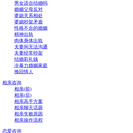
男女适合结婚吗
婚姻父母反对
婆媳关系相处
婆媳吵架矛盾
性格不合的婚姻
精神出轨
肉体身体出轨
夫妻间无法沟通
夫妻经常吵架
结婚彩礼钱
冷暴力婚姻家庭
挽回情人
相亲咨询
相亲(前)
相亲(后)
相亲高手方案
相亲聊天话题
相亲失败原因
相亲操作流程
恋爱咨询