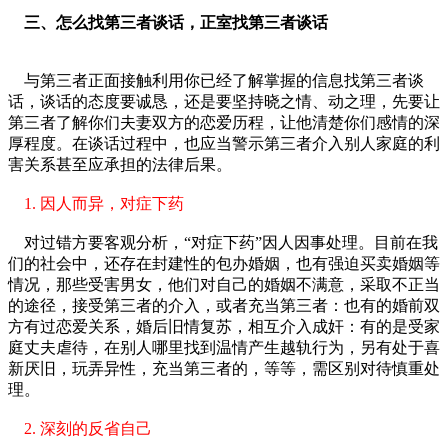
三、怎么找第三者谈话，正室找第三者谈话
与第三者正面接触利用你已经了解掌握的信息找第三者谈
话，谈话的态度要诚恳，还是要坚持晓之情、动之理，先要让
第三者了解你们夫妻双方的恋爱历程，让他清楚你们感情的深
厚程度。在谈话过程中，也应当警示第三者介入别人家庭的利
害关系甚至应承担的法律后果。
1. 因人而异，对症下药
对过错方要客观分析，“对症下药”因人因事处理。目前在我
们的社会中，还存在封建性的包办婚姻，也有强迫买卖婚姻等
情况，那些受害男女，他们对自己的婚姻不满意，采取不正当
的途径，接受第三者的介入，或者充当第三者：也有的婚前双
方有过恋爱关系，婚后旧情复苏，相互介入成奸：有的是受家
庭丈夫虐待，在别人哪里找到温情产生越轨行为，另有处于喜
新厌旧，玩弄异性，充当第三者的，等等，需区别对待慎重处
理。
2. 深刻的反省自己