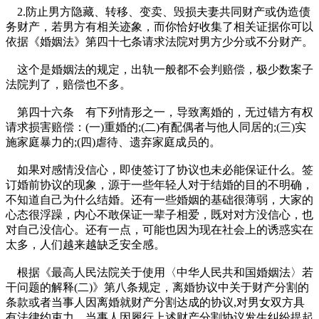
2.防止男方隐藏、转移、变卖、毁损夫妻共同财产或伪造债
务财产，若男方有相关迹象，而你恰好收集了相关证据你可以
依据《婚姻法》第四十七条请求法院对男方少分或不分财产。
这个是婚姻法的规定，出轨一般都不会判赔偿，极少数案子
法院判了，赔偿也不多。
第四十六条 有下列情形之一，导致离婚的，无过错方有权
请求损害赔偿：(一)重婚的;(二)有配偶者与他人同居的;(三)实
施家庭暴力的;(四)虐待、遗弃家庭成员的。
如果对感情没信心，即使签订了协议也未必能保证什么。签
订婚前协议的现象，源于一些年轻人对于结婚的目的不明确，
不知道自己为什么结婚。还有一些婚姻的基础很薄弱，大家的
心态很浮躁，内心不敢保证一辈子相爱，既对对方没信心，也
对自己没信心。还有一点，可能也因为现在社会上的诱惑实在
太多，人们越来越缺乏安全感。
根据《最高人民法院关于使用〈中华人民共和国婚姻法〉若
干问题的解释(二)》第八条规定，离婚协议中关于财产分割的
条款或者当事人因离婚就财产分割达成的协议,对男女双方具
有法律约束力，当事人因履行上述财产分割协议发生纠纷提起