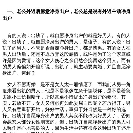
一、老公外遇后愿意净身出户，老公总是说有外遇主动净身
出户
有的人说：出轨了，就自愿净身出户的就是好男人。有的人
说：出轨了，就自愿净身出户的男人，是傻子。有的人说：出
轨了的男人，不管是否自愿净身出户，都是渣男。有的女人在
男人出轨后，还是不愿放弃这段感情，或许是为了这个家庭或
许是因为爱情，这个女人伤心之余仍然会挽留这个男人。而有
的男人偏偏如开篇所说，出轨了，就主动要离婚，并且自愿净
身出户。何解？
女人不愿离婚，是不是女人太一厢情愿了，而我们从另一角
度来看出轨的男人，他是不是很像在急于摆脱你，是不是着急
去跟小三长相厮守，所以甚至不惜提出净身出户的要求。其
实，若放不开，女人又何必再如此委屈自己呢？若放得开，男
人又有意重新开始，好好生活，重归于好当然是一种好的选
择。出轨并自愿净身出户的男人其实不能称为好男人了，否则
会惹怒大部分女性朋友的。但，出轨并自愿净身出户的男人可
以称作是心地善良的人，因为生活中还有很多这种出轨了还斤