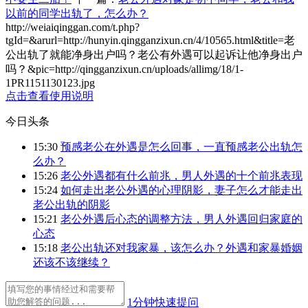
以前的同学出轨了，怎么办？
http://weiaiqinggan.com/t.php?
tgId=
&arurl=http://hunyin.qingganzixun.cn/4/10565.html&title=老
公出轨了就能净身出户吗？老公有外遇可以起诉让他净身出户
吗？&pic=http://qingganzixun.cn/uploads/allimg/18/1-
1PR1151130123.jpg
点击查看使用说明
今日头条
15:30
预感老公在外遇是怎么回事，一直预感老公出轨怎
么办？
15:26
老公外遇都有什么前兆，男人外遇的十个前兆表现
15:24
如何走出老公外遇的心理阴影，妻子怎么才能走出
老公出轨的阴影
15:21
老公外遇后心态的调整方法，男人外遇回归家庭的
心态
15:18
老公出轨还对我家暴，该怎么办？外遇和家暴婚姻
还该不该继续？
1分钟快速提问