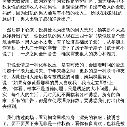
需要无数费用，因为老婆作为女性是弱势群体，因为现实中多
数女性的经济收入不如男性，更遑论还有许多没有收入的全职
妈妈，因为出轨的男人通常有不错的收入......所以在我以往的
意识中，男人出轨了必须净身出户。
然后静下心来，设身处地为出轨的男人想想，确实是不太愿
意净身出户的。假设出轨的男人现在三四十岁（貌似这是个最
危险年龄：男人还不太老，有了经济基础没了爱），从参加工
作算起，十几二十年的辛苦，攒下了房子车子票子（孩子就不
说了），一夕之间全部舍去，确实需要很大的决心和魄力。
都说爱情是一种化学反应，是有时效的，会随着时间的流逝
而趋于平淡乃至消失。中年夫妻之间，更多的是一种亲情和友
情。因此任何人婚后都有被诱惑的可能，妈妈群里有人
说：“如果有像黄磊那样的男人喜欢我，我肯定立即扑上
去。”你看，根本不是道德问题，只是诱惑的大小问题。其
实，每个人的生活，无时无刻不面临着各种诱惑。所有的商
家，所有的广告，都是在使尽浑身解数，要诱惑我们付出代价
去得到。
我们路过商场，看到橱窗里模特身上漂亮的衣服，被诱惑
了。要不要买下来无非是一种权衡：看你有多喜欢，也就是被