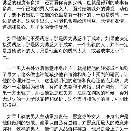
诱惑的程度有多深；还要看你有多少钱，也就是得到的成本有
多高。一个已婚的男人或者女人，面对婚姻以外的诱惑，动心
了，要不要出轨？在他的心里是有一杆秤的，一边是诱惑，一
边是成本。这成本里头，可能包含着经济利益、亲情和友情、
道德和良心、对子女的责任等等。
如果他决定不受诱惑，那是因为诱惑小于成本。如果他决定
接受诱惑，那是因为诱惑大于成本。一个出轨的人，并不一定
是道德败坏的人，只是他面对的诱惑太大，或者成本太小而
已。
一个男人有外遇后愿意净身出户，就是把他的经济成本加到
了最大，这么做也许能减少他在道德和良心上受到的谴责，让
他的心理好过一点，这也说明他的道德和良心还值点儿钱。离
婚不一定都因为出轨，有许多夫妻和平离婚，财产均分。而如
果一方出轨了，那么他就是过失方，法院在判案的时候，会对
无过失的一方予以支持和保护，这个支持和保护的度，可能比
较模糊。
如果出轨的男人主动承担责任，愿意弥补女人，净身出户是
他能做到的极限。他承认自己有过错，并愿意用最大的诚意来
弥补，这样的男人，他们的人品值得称道。他只是爱上了另一