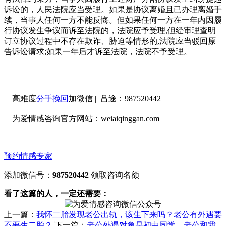
诉讼的，人民法院应当受理。如果是协议离婚且已办理离婚手
续，当事人任何一方不能反悔。但如果任何一方在一年内因履
行协议发生争议而诉至法院的，法院应予受理,但经审理查明
订立协议过程中不存在欺诈、胁迫等情形的,法院应当驳回原
告诉讼请求;如果一年后才诉至法院，法院不予受理。
高难度
分手挽回
加微信 | 吕途：987520442
为爱情感咨询官方网站：weiaiqinggan.com
预约情感专家
添加微信号：
987520442
领取咨询名额
看了这篇的人，一定还需要：
上一篇：
我怀二胎发现老公出轨，该生下来吗？老公有外遇要
不要生二胎？
下一篇：
老公外遇对象是初中同学，老公和我