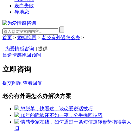
表白失败
异地恋
首页
>
婚姻挽回
>
老公有外遇怎么办
>
[
为爱情感咨询
] 提供
吕途情感挽回顾问
立即咨询
提交问题
查看回复
老公有外遇怎么办解决方案
想脱单，快看这，谈恋爱说话技巧
10年的跪舔还不如一夜，分手挽回技巧
情感专家在线，如何通过一条短信逆转形势抱得美人
归