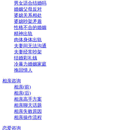
男女适合结婚吗
婚姻父母反对
婆媳关系相处
婆媳吵架矛盾
性格不合的婚姻
精神出轨
肉体身体出轨
夫妻间无法沟通
夫妻经常吵架
结婚彩礼钱
冷暴力婚姻家庭
挽回情人
相亲咨询
相亲(前)
相亲(后)
相亲高手方案
相亲聊天话题
相亲失败原因
相亲操作流程
恋爱咨询