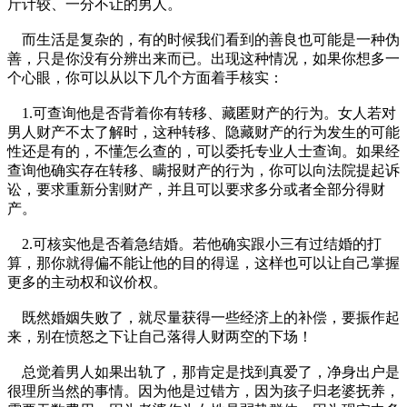
斤计较、一分不让的男人。
而生活是复杂的，有的时候我们看到的善良也可能是一种伪
善，只是你没有分辨出来而已。出现这种情况，如果你想多一
个心眼，你可以从以下几个方面着手核实：
1.可查询他是否背着你有转移、藏匿财产的行为。女人若对
男人财产不太了解时，这种转移、隐藏财产的行为发生的可能
性还是有的，不懂怎么查的，可以委托专业人士查询。如果经
查询他确实存在转移、瞒报财产的行为，你可以向法院提起诉
讼，要求重新分割财产，并且可以要求多分或者全部分得财
产。
2.可核实他是否着急结婚。若他确实跟小三有过结婚的打
算，那你就得偏不能让他的目的得逞，这样也可以让自己掌握
更多的主动权和议价权。
既然婚姻失败了，就尽量获得一些经济上的补偿，要振作起
来，别在愤怒之下让自己落得人财两空的下场！
总觉着男人如果出轨了，那肯定是找到真爱了，净身出户是
很理所当然的事情。因为他是过错方，因为孩子归老婆抚养，