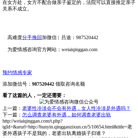
在女方处，女方不配合做亲子鉴定的，法院可以直接推定亲子
关系不成立。
高难度
分手挽回
加微信 | 吕途：987520442
为爱情感咨询官方网站：weiaiqinggan.com
预约情感专家
添加微信号：
987520442
领取咨询名额
看了这篇的人，一定还需要：
上一篇：
老婆性冷淡会不会有外遇，女人性冷淡是外遇吗？
下一篇：
怎么调查老婆有外遇，如何调查老婆出轨
http://weiaiqinggan.com/t.php?
tgId=
&arurl=http://hunyin.qingganzixun.cn/5/10654.html&title=老
婆外遇孩子不是我的，老婆出轨离婚孩子归谁？