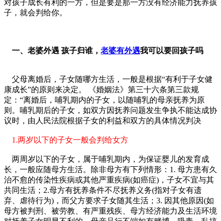
对孩子成长有利的一方，但是要是那一方没有经济能力抚养孩
子，就会判给你。
一、老婆外遇 孩子归谁，
老婆有外遇
我可以要回孩子吗
父母离婚后，子女随哪方生活，一般是根据“有利于子女健
康成长”的原则来决定。 《婚姻法》第三十六条第三款规
定：“离婚后，哺乳期内的子女，以随哺乳的母亲抚养为原
则。哺乳期后的子女，如双方因抚养问题发生争执不能达成协
议时，由人民法院根据子女的利益和双方的具体情况判决
1.两岁以下的子女一般会判给女方
两周岁以下的子女，属于哺乳期内，为保证婴儿的发育成
长，一般应随母方生活。除非母方有下列情形：1. 母方患有久
治不愈的传染性疾病或其他严重疾病(如癌症)，子女不宜与其
共同生活；2.母方有抚养条件不尽抚养义务(指对子女有遗
弃、虐待行为)，而父方要求子女随其生活；3. 因其他原因(如
母方被判刑、被劳教、有严重残疾、母方经济能力及生活环境