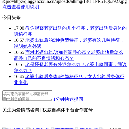
&pic=http://qingganzixun.cn/uploads/allimg/18/1-1PR51Q6392J.jpg
点击查看使用说明
今日头条
17:00
教你观察老婆出轨的几个征兆，老婆出轨后身体的
隐秘征兆
16:57
老婆出轨后的5种典型特征，老婆有这几种特征，
说明她有外遇
16:55
面对老婆出轨,该如何调整心态？老婆出轨后怎么
调整自己的不良情绪和心态？
16:51
老是怀疑老婆有外遇怎么办？老婆出轨同事，我该
怎么办？
16:45
老婆出轨后身体4种隐秘征兆，女人出轨后身体征
兆变化
1分钟快速提问
关注为爱情感咨询 | 权威自媒体平台合作账号