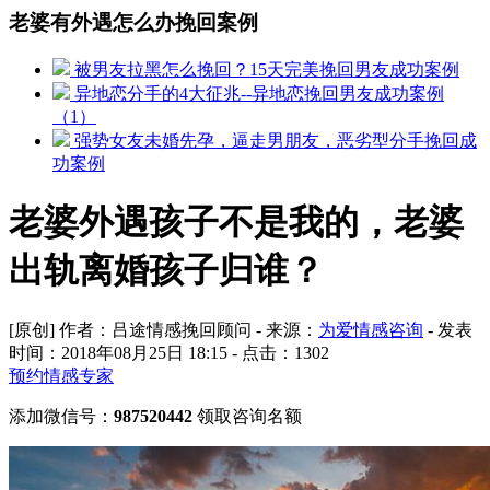
老婆有外遇怎么办挽回案例
被男友拉黑怎么挽回？15天完美挽回男友成功案例
异地恋分手的4大征兆--异地恋挽回男友成功案例
（1）
强势女友未婚先孕，逼走男朋友，恶劣型分手挽回成
功案例
老婆外遇孩子不是我的，老婆
出轨离婚孩子归谁？
[原创] 作者：吕途情感挽回顾问 - 来源：
为爱情感咨询
- 发表
时间：2018年08月25日 18:15 - 点击：
1302
预约情感专家
添加微信号：
987520442
领取咨询名额