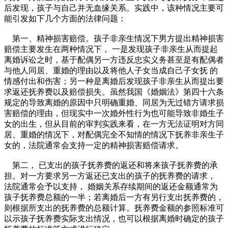
后发现，孩子与自己并无血缘关系。实践中，该种情况主要可
能引发如下几个方面的法律问题：
第一、精神损害赔偿。孩子非亲生情况下男方提出精神损害
赔偿主要发生在两种情况下， 一是发现孩子非亲生从而提起
离婚诉讼之时，基于配偶另一方违反忠实义务甚至是有配偶者
与他人同居、重婚的理由以及将他人子女当成自己子女抚 的
情感付出和伤害；另一种是离婚后发现孩子非亲生从而提出要
求返还抚养费以及赔偿损失。虽然我国《婚姻法》第四十六条
规定的导致离婚的原因中只明确重婚、同居为无过错方请求损
害赔偿的理由，但现实中一次婚外性行为也可能导致非婚生子
女的出生，但从目前的审判实践来看，在一方无法证明对方同
居、重婚的情况下，对配偶完全不知情的情况下抚养非亲生子
女的，法院通常会支持一定的精神损害赔偿请求。
第二， 已支出的孩子抚养费的返还和将来孩子抚养费的承
担。对一方要求另一方返还已支出的孩子的抚养费的请求，
法院通常会予以支持， 婚姻关系存续期间的返还金额通常为
孩子抚养费总额的一半；若离婚后一方有另行支出抚养费的，
则根据所支出的抚养费的总额计算。抚养费金额的参照标准可
以示孩子抚养费实际支出情况，也可以根据离婚时确定的孩子